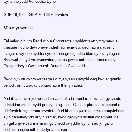
Cynorthwyydd Adnoddau Dynol
GBP 19,430 – GBP 20,138 y flwyddyn
37 awr yr wythnos
Fel aelod o’n tim Recriwtio a Chontractau byddwch yn ymgymryd a
thasgau i gynorthwyo gweithdrefnau recriwtio, dechrau a gadael y
cyngor drwy ddefnyddio system integredig adnoddau dynol/cyflogres.
Byddwch hefyd yn gweinyddu proses gwirio cofnodion troseddol y
Cyngor drwy’r Gwasanaeth Datgelu a Gwahardd.
Bydd hyn yn cynnwys tasgau o hysbysebu swydd wag hyd at gynnig
penodi, amrywiadau contractau a therfyniadau.
A chithau’n weinyddwr cadarn a phrofiad o weithio mewn amgylchedd
adnoddau dynol, bydd gennych sgiliau T.G. da a phrofiad blaenorol o
ddefnyddio systemau swyddfa. A chithau’n gweithio mewn amgylchedd
sy’n canolbwyntio ar y cwsmer, bydd gennych sgiliau cyfathrebu da,
yn gallu gweithio mewn amgylchedd swyddfa cyflym ac yn gallu
bodloni amrywiaeth o derfynau amser.