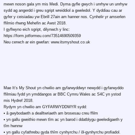
mewn noson gala ym mis Medi. Dyma gyfle gwych i unrhyw un unrhyw
sydd ag angerdd i greu sgript wreiddiol a gweledol. Y dyddiau cau ar
gyfer y ceisiadau yw Ebrill 27ain am hanner nos. Cynhelir yr amserlen
ffilmio rhwng Mehefin ac Awst 2018.
I gyflwyno eich sgript, dilynwch y linc:
https://form.jotformeu.com/73514690509359
Neu cerwch ar ein gwefan: www.itsmyshout.co.uk
Mae It’s My Shout yn chwilio am gyfarwyddwyr newydd i gyfarwyddo
ffilmiau fydd yn ymddangos ar BBC Cymru Wales ac S4C yn ystod
mis Hydref 2018.
Rydym yn chwilio am GYFARWYDDWYR sydd:
• â gwybodaeth a dealltwriaeth am brosesau creu ffilm
• yn gallu gweithio mewn tîm ac yn barod i ddatblygu gweledigaeth y
tîm hwnnw
• yn gallu cyfathrebu gyda thîm cynhyrchu / ôl-gynhyrchu profiadol.