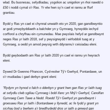
wlad. Bu busnesau, sefydliadau, ysgolion ac unigolion yn rhoi nawdd o
£50 i noddi cymal o’r Ras. Yr elw hwn sy’n cael ei rannu ar ffurf
grantiau.
Bydd y Ras yn cael ei chynnal unwaith eto yn 2020, gan ganolbwyntio
ar godi ymwybyddiaeth a balchder yn y Gymraeg, hyrwyddo iechyd
corfforol a chryfhau ein cymunedau. Mae pwyslais hefyd ar ganolbwynt
neges Ras yr Iaith 2018, sef y pwysigrwydd i wirfoddoli tuag at y
Gymraeg, a oedd yn amod pwysig wrth ddyrannu’r ceisiadau eleni.
Bydd gwybodaeth am Ras yr Iaith 2020 yn cael ei rannu yn hwyrach
eleni.
Dywed Dr Gwenno Ffrancon, Cyd-reolwr Tŷ’r Gwrhyd, Pontardawe, un
o’r mudiadau i gael derbyn grant eleni:
“Rydym yn hynod o falch o dderbyn y grant hwn gan Ras yr Iaith tuag
at sefydlu clwb sgiliau Cymraeg i bobl ifanc yn Nhŷ’r Gwrhyd, Canolfan
Gymraeg Cwm Tawe a Nedd. Roedd Tŷ’r Gwrhyd yn ganolbwynt i
groesawu Ras yr Iaith i Bontardawe y llynedd, ac fe fydd y grant yn
sicrhau bod y bwrlwm a’r brwdfrydedd dros yr iaith a grewyd gan