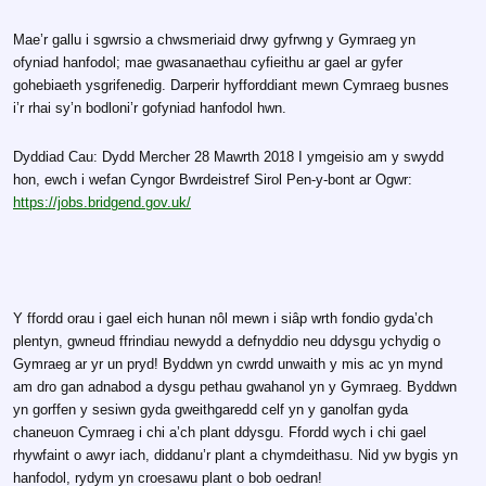
Mae’r gallu i sgwrsio a chwsmeriaid drwy gyfrwng y Gymraeg yn
ofyniad hanfodol; mae gwasanaethau cyfieithu ar gael ar gyfer
gohebiaeth ysgrifenedig. Darperir hyfforddiant mewn Cymraeg busnes
i’r rhai sy’n bodloni’r gofyniad hanfodol hwn.
Dyddiad Cau: Dydd Mercher 28 Mawrth 2018 I ymgeisio am y swydd
hon, ewch i wefan Cyngor Bwrdeistref Sirol Pen-y-bont ar Ogwr:
https://jobs.bridgend.gov.uk/
Y ffordd orau i gael eich hunan nôl mewn i siâp wrth fondio gyda’ch
plentyn, gwneud ffrindiau newydd a defnyddio neu ddysgu ychydig o
Gymraeg ar yr un pryd! Byddwn yn cwrdd unwaith y mis ac yn mynd
am dro gan adnabod a dysgu pethau gwahanol yn y Gymraeg. Byddwn
yn gorffen y sesiwn gyda gweithgaredd celf yn y ganolfan gyda
chaneuon Cymraeg i chi a’ch plant ddysgu. Ffordd wych i chi gael
rhywfaint o awyr iach, diddanu’r plant a chymdeithasu. Nid yw bygis yn
hanfodol, rydym yn croesawu plant o bob oedran!