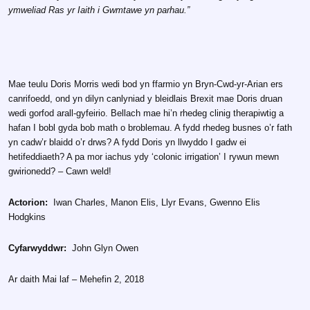
ymweliad Ras yr Iaith i Gwmtawe yn parhau.”
Mae teulu Doris Morris wedi bod yn ffarmio yn Bryn-Cwd-yr-Arian ers
canrifoedd, ond yn dilyn canlyniad y bleidlais Brexit mae Doris druan
wedi gorfod arall-gyfeirio. Bellach mae hi’n rhedeg clinig therapiwtig a
hafan I bobl gyda bob math o broblemau. A fydd rhedeg busnes o’r fath
yn cadw’r blaidd o’r drws? A fydd Doris yn llwyddo I gadw ei
hetifeddiaeth? A pa mor iachus ydy ‘colonic irrigation’ I rywun mewn
gwirionedd? – Cawn weld!
Actorion:
Iwan Charles, Manon Elis, Llyr Evans, Gwenno Elis
Hodgkins
Cyfarwyddwr:
John Glyn Owen
Ar daith Mai laf – Mehefin 2, 2018