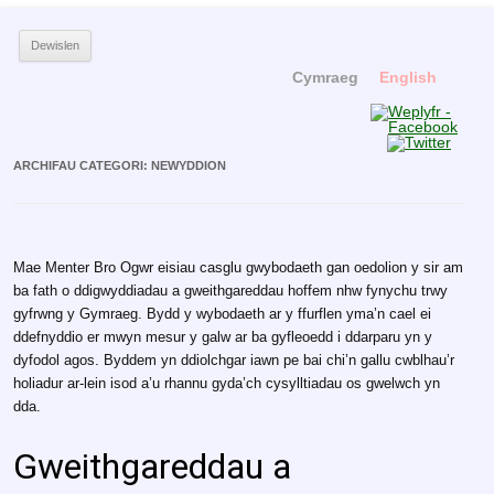
Menter Bro Ogwr
Yn hyrwyddo'r Gymraeg
Neidio i'r cynnwys
Dewislen
Cymraeg
English
ARCHIFAU CATEGORI:
NEWYDDION
Mae Menter Bro Ogwr eisiau casglu gwybodaeth gan oedolion y sir am
ba fath o ddigwyddiadau a gweithgareddau hoffem nhw fynychu trwy
gyfrwng y Gymraeg. Bydd y wybodaeth ar y ffurflen yma’n cael ei
ddefnyddio er mwyn mesur y galw ar ba gyfleoedd i ddarparu yn y
dyfodol agos. Byddem yn ddiolchgar iawn pe bai chi’n gallu cwblhau’r
holiadur ar-lein isod a’u rhannu gyda’ch cysylltiadau os gwelwch yn
dda.