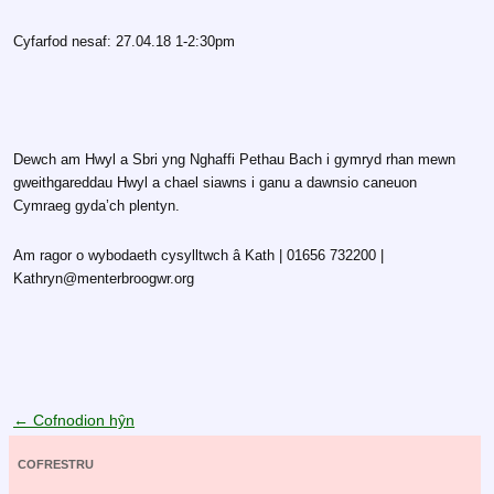
Cyfarfod nesaf: 27.04.18 1-2:30pm
Dewch am Hwyl a Sbri yng Nghaffi Pethau Bach i gymryd rhan mewn
gweithgareddau Hwyl a chael siawns i ganu a dawnsio caneuon
Cymraeg gyda’ch plentyn.
Am ragor o wybodaeth cysylltwch â Kath | 01656 732200 |
Kathryn@menterbroogwr.org
Llywio cofnod
←
Cofnodion hŷn
COFRESTRU