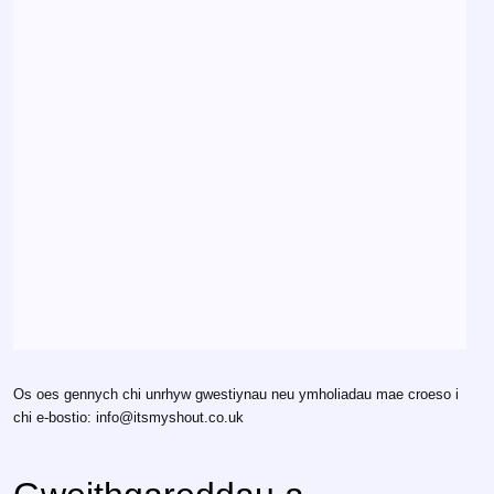
Os oes gennych chi unrhyw gwestiynau neu ymholiadau mae croeso i
chi e-bostio: info@itsmyshout.co.uk