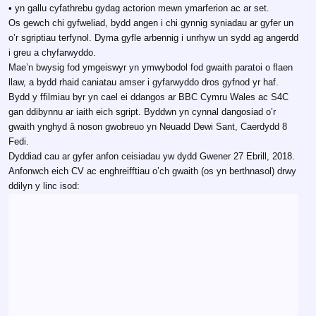
• yn gallu cyfathrebu gydag actorion mewn ymarferion ac ar set.
Os gewch chi gyfweliad, bydd angen i chi gynnig syniadau ar gyfer un
o’r sgriptiau terfynol. Dyma gyfle arbennig i unrhyw un sydd ag angerdd
i greu a chyfarwyddo.
Mae’n bwysig fod ymgeiswyr yn ymwybodol fod gwaith paratoi o flaen
llaw, a bydd rhaid caniatau amser i gyfarwyddo dros gyfnod yr haf.
Bydd y ffilmiau byr yn cael ei ddangos ar BBC Cymru Wales ac S4C
gan ddibynnu ar iaith eich sgript. Byddwn yn cynnal dangosiad o’r
gwaith ynghyd â noson gwobreuo yn Neuadd Dewi Sant, Caerdydd 8
Fedi.
Dyddiad cau ar gyfer anfon ceisiadau yw dydd Gwener 27 Ebrill, 2018.
Anfonwch eich CV ac enghreifftiau o’ch gwaith (os yn berthnasol) drwy
ddilyn y linc isod: