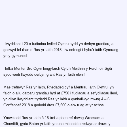
Llwyddiant i 20 o fudiadau ledled Cymru sydd yn derbyn grantiau, a
godwyd fel rhan o Ras yr Iaith 2018, i’w cefnogi i hybu’r iaith Gymraeg
yn y gymuned.
Hoffai Menter Bro Ogwr longyfarch Cylch Meithrin y Ferch o’r Sgêr
sydd wedi llwyddo derbyn grant Ras yr Iaith eleni!
Mae trefnwyr Ras yr Iaith, Rhedadeg cyf a Mentrau Iaith Cymru, yn
falch o allu darparu grantiau hyd at £750 i fudiadau a sefydliadau lleol,
yn dilyn llwyddiant trydedd Ras yr Iaith a gynhaliwyd rhwng 4 – 6
Gorffennaf 2018 a gododd dros £7,500 o elw tuag at yr achos.
Ymwelodd Ras yr Iaith ȃ 15 tref a phentref rhwng Wrecsam a
Chaerffili, gyda Baton yr Iaith yn uno miloedd o redwyr ar draws y