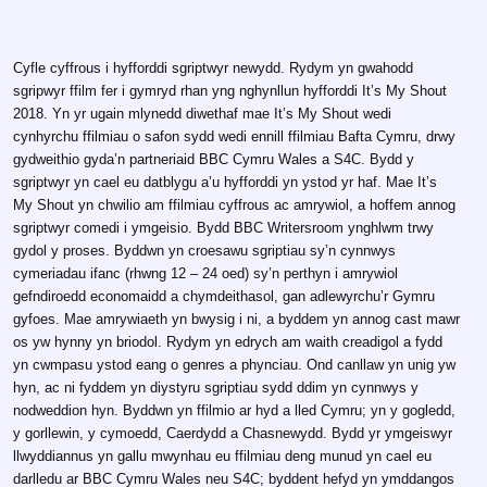
Cyfle cyffrous i hyfforddi sgriptwyr newydd. Rydym yn gwahodd
sgripwyr ffilm fer i gymryd rhan yng nghynllun hyfforddi It’s My Shout
2018. Yn yr ugain mlynedd diwethaf mae It’s My Shout wedi
cynhyrchu ffilmiau o safon sydd wedi ennill ffilmiau Bafta Cymru, drwy
gydweithio gyda’n partneriaid BBC Cymru Wales a S4C. Bydd y
sgriptwyr yn cael eu datblygu a’u hyfforddi yn ystod yr haf. Mae It’s
My Shout yn chwilio am ffilmiau cyffrous ac amrywiol, a hoffem annog
sgriptwyr comedi i ymgeisio. Bydd BBC Writersroom ynghlwm trwy
gydol y proses. Byddwn yn croesawu sgriptiau sy’n cynnwys
cymeriadau ifanc (rhwng 12 – 24 oed) sy’n perthyn i amrywiol
gefndiroedd economaidd a chymdeithasol, gan adlewyrchu’r Gymru
gyfoes. Mae amrywiaeth yn bwysig i ni, a byddem yn annog cast mawr
os yw hynny yn briodol. Rydym yn edrych am waith creadigol a fydd
yn cwmpasu ystod eang o genres a phynciau. Ond canllaw yn unig yw
hyn, ac ni fyddem yn diystyru sgriptiau sydd ddim yn cynnwys y
nodweddion hyn. Byddwn yn ffilmio ar hyd a lled Cymru; yn y gogledd,
y gorllewin, y cymoedd, Caerdydd a Chasnewydd. Bydd yr ymgeiswyr
llwyddiannus yn gallu mwynhau eu ffilmiau deng munud yn cael eu
darlledu ar BBC Cymru Wales neu S4C; byddent hefyd yn ymddangos