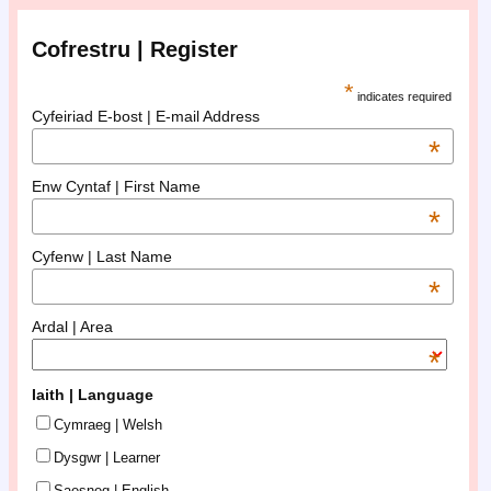
Cofrestru | Register
*
indicates required
Cyfeiriad E-bost | E-mail Address
*
Enw Cyntaf | First Name
*
Cyfenw | Last Name
*
Ardal | Area
*
Iaith | Language
Cymraeg | Welsh
Dysgwr | Learner
Saesneg | English